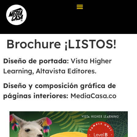
contenido
CÓMO LO HACEMOS
POR QUÉ LO HACEMOS
Brochure ¡LISTOS!
Diseño de portada:
Vista Higher
Learning, Altavista Editores.
Diseño y composición gráfica de
páginas interiores:
MediaCasa.co